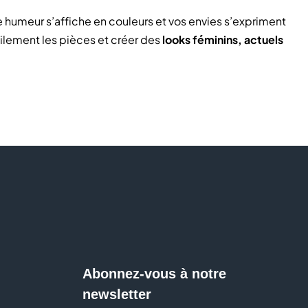
humeur s’affiche en couleurs et vos envies s’expriment
ilement les pièces et créer des
looks féminins, actuels
e de passionnés Bretons. C’est à Saint-Malo que sont
le site, avant d’intégrer votre dressing.
pantalons
stes, manteaux
s actuelles
nues
 et moderne
Abonnez-vous à notre
r proposer des collections accessibles, pensées pour
newsletter
ent dans une démarche progressive vers une mode
plus