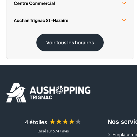
Centre Commercial
Samedi 15 Août
10:00 - 18:00
Auchan Trignac St-Nazaire
Dimanche 1 Novembre
Fermé
Samedi 15 Août
09:00 - 20:00
Voir tous les horaires
Dimanche 1 Novembre
Fermé
★★★★★
4 étoiles
Nos servi
Basé sur 6 747 avis
Emplaceme