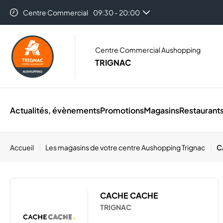
Centre Commercial
09:30 - 20:00
Centre Commercial Aushopping
TRIGNAC
Actualités, évènements
Promotions
Magasins
Restaurant
Accueil
Les magasins de votre centre Aushopping Trignac
C
CACHE CACHE
TRIGNAC